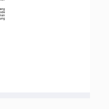
dang
tode
aman
tung