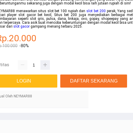
beruntunganmu sekarang juga dengan modal kecil bisa raih jutaan rupiah di sini!
EYMAR88 menawarkan situs slot bet 100 rupiah dan
slot bet 200
perak, Yang se
cari player slot gacor bet kecil, Situs bet 200 juga menyediakan berbagai me
mbayaran seperti slot qris, pulsa, dana, linkaja, ovo, gopay, shopeepay yang 
n terpercaya. Cara asik buat mencoba keberuntungan dengan modal kecil bisa un
sar dari
slot gacor
gampang menang terbaru 2025.
Rp.20.000
p.100.000
-80%
titas
LOGIN
DAFTAR SEKARANG
jual Oleh NEYMAR88