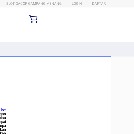
SLOT GACOR GAMPANG MENANG
LOGIN
DAFTAR
gacor
 bet
ngan
bisa
mpai
anpa
kan
ikan