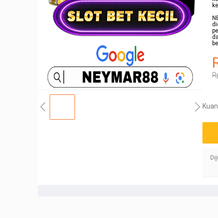
ke
N
di
pe
da
be
R
Kuan
Di